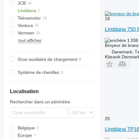
JCB
R-13
DW
ST
Arborist
Linddana
Tajga
TR
QuadTrak
A-series
Hem
1510 E
Crambo
Big X
CS
Teknamotor
TP
OL
PTH
MR
18
Ventura
Skorpion
1270
TW
TP 160 Track
Linddana 750 
Vermeer
TP 200 PTO
tout afficher
BC
FH
MZA
1 338
Broyeur de bran
HG
FMX
SR
Danemark, Tø
Klaravik Denmar
Grue auxiliaire de chargement
Système de chenilles
Localisation
Rechercher dans un périmètre
25
Belgique
Linddana TP16
Europe