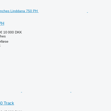
PH
 €
10 000 DKK
ches
lløse
k
0 Track