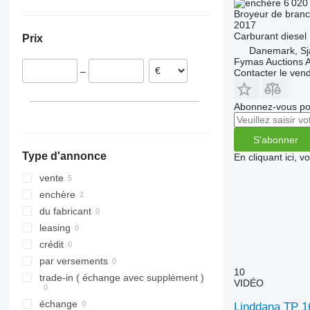
6 020
Danemark
Broyeur de bran
2017
Hongrie
Carburant
diesel
Prix
Pologne
Danemark, Sj
Norvège
Fymas Auctions A
–
Contacter le ven
Pays-Bas
Abonnez-vous pou
S'abonner
Type d'annonce
En cliquant ici, 
vente
enchère
du fabricant
leasing
crédit
par versements
10
trade-in ( échange avec supplément )
VIDÉO
échange
Linddana TP 