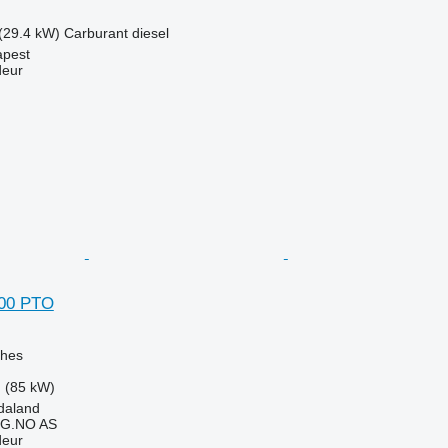
(29.4 kW)
Carburant
diesel
apest
deur
200 PTO
ches
 (85 kW)
daland
G.NO AS
deur