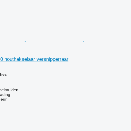
0 houthakselaar versnipperraar
ches
sselmuiden
rading
deur