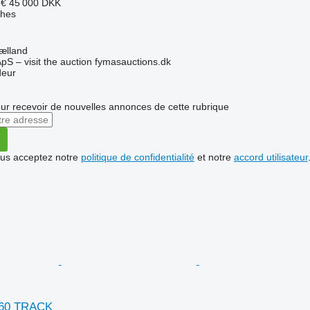
 €
45 000 DKK
ches
ælland
pS – visit the auction fymasauctions.dk
deur
r recevoir de nouvelles annonces de cette rubrique
vous acceptez notre
politique de confidentialité
et notre
accord utilisateur
160 TRACK