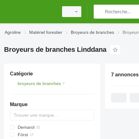
Agroline
Matériel forestier
Broyeurs de branches
Broyeur
Broyeurs de branches Linddana
Catégorie
7 annonces
broyeurs de branches
Marque
Demarol
CK
Först
R-12
AK
Biber