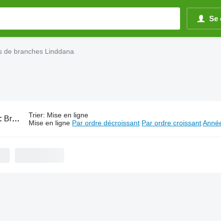
Se 
s de branches Linddana
Trier
:
Mise en ligne
:
Broyeurs de branches Linddana
Mise en ligne
Par ordre décroissant
Par ordre croissant
Année