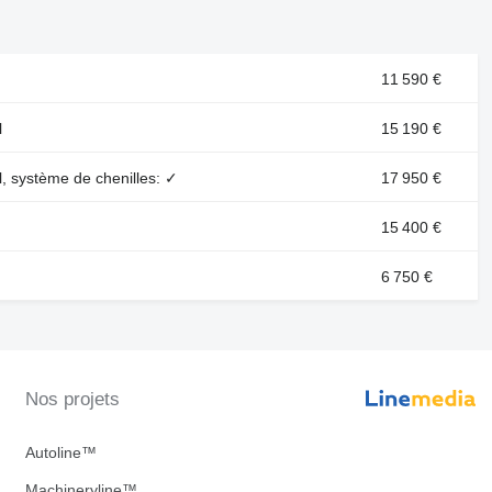
11 590 €
l
15 190 €
l, système de chenilles: ✓
17 950 €
15 400 €
6 750 €
Nos projets
Autoline™
Machineryline™