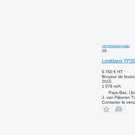
versnipperraar
16
Linddana TP20
6 750 €
HT
Broyeur de bran
2015
1 078 m/h
Pays-Bas, IJ
J. van Pijkeren T
Contacter le ven