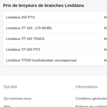
Prix de broyeurs de branches Linddana
Linddana 250 PTO
A
Linddana TP 160 ; 175 MOBIL
An
Linddana TP 160 TRACK
An
Linddana TP 200 PTO
A
Linddana TP200 houthakselaar versnipperraar
A
Société
Informations
Qui sommes-nous
Conditions générales 
Aide
Politique de confident