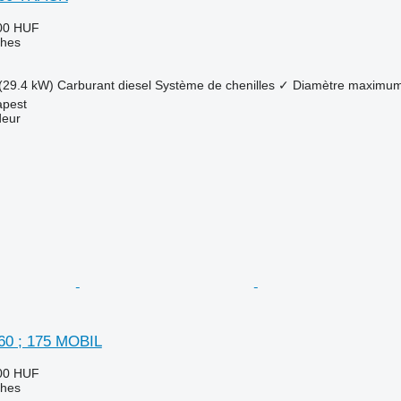
00 HUF
ches
(29.4 kW)
Carburant
diesel
Système de chenilles
✓
Diamètre maximum
apest
deur
60 ; 175 MOBIL
00 HUF
ches