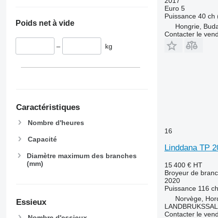
2017
Euro 5
Puissance
40 ch 
Poids net à vide
Hongrie, Bud
Contacter le ven
–
kg
Caractéristiques
Nombre d'heures
16
Capacité
Linddana TP 
Diamètre maximum des branches
(mm)
15 400 €
HT
Broyeur de bran
2020
Puissance
116 ch
Norvège, Hor
Essieux
LANDBRUKSSAL
Contacter le ven
Nombre d'essieux