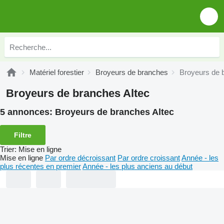
Matériel forestier
Broyeurs de branches
Broyeurs de 
Broyeurs de branches Altec
5 annonces:
Broyeurs de branches Altec
Filtre
Trier
:
Mise en ligne
Mise en ligne
Par ordre décroissant
Par ordre croissant
Année - les
plus récentes en premier
Année - les plus anciens au début