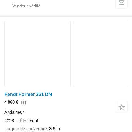
Fendt Former 351 DN
4 860 €
HT
Andaineur
2026
État
neuf
Largeur de couverture
3,6 m